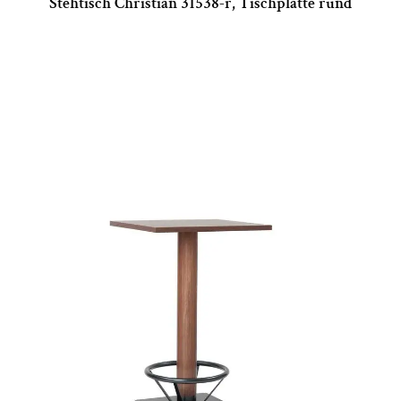
Stehtisch Christian 31538-r, Tischplatte rund