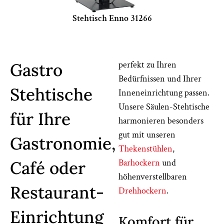
Stehtisch Enno 31266
perfekt zu Ihren
Gastro
Bedürfnissen und Ihrer
Stehtische
Inneneinrichtung passen.
Unsere Säulen-Stehtische
für Ihre
harmonieren besonders
gut mit unseren
Gastronomie,
Thekenstühlen
,
Barhockern
und
Café oder
höhenverstellbaren
Restaurant-
Drehhockern
.
Einrichtung
Komfort für