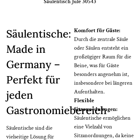
Säulentisch Jule 30543
Komfort für Gäste:
Säulentische:
Durch die zentrale Säule
Made in
oder Säulen entsteht ein
großzügiger Raum für die
Germany –
Beine, was für Gäste
besonders angenehm ist,
Perfekt für
insbesondere bei längeren
Aufenthalten.
jeden
Flexible
Gastronomiebereich
Sitzanordnungen:
Säulentische ermöglichen
eine Vielzahl von
Säulentische sind die
Sitzanordnungen, da keine
vielseitige Lösung für