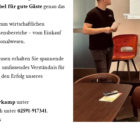
bel für gute Gäste
genau das
um wirtschaftlichen
mensbereiche – vom Einkauf
sonalwesen.
usen erhalten Sie spannende
n umfassendes Verständnis für
v den Erfolg unseres
erkamp
unter
ch unter
02591-917341
.
s