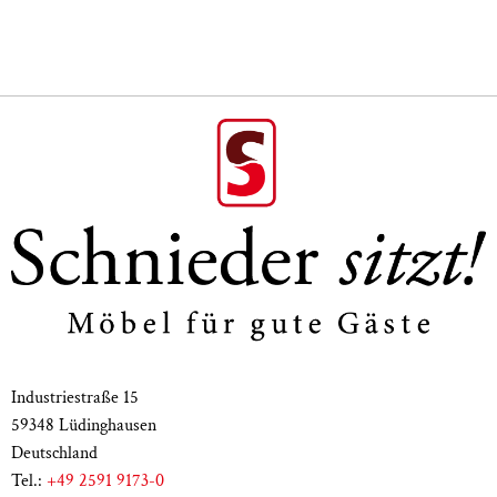
Industriestraße 15
59348 Lüdinghausen
Deutschland
Tel.:
+49 2591 9173-0