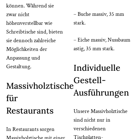
können. Während sie
– Buche massiv, 35 mm
zwar nicht
stark.
höhenverstellbar wie
Schreibtische sind, bieten
– Eiche massiv, Nussbaum
sie dennoch zahlreiche
astig, 35 mm stark.
Möglichkeiten der
Anpassung und
Individuelle
Gestaltung.
Gestell-
Massivholztische
Ausführungen
für
Restaurants
Unsere Massivholztische
sind nicht nur in
verschiedenen
In Restaurants sorgen
Tischplatten-
Massivholztische mit einer