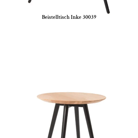
Beistelltisch Inke 30039