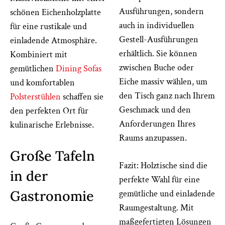
Ausführungen, sondern
schönen Eichenholzplatte
auch in individuellen
für eine rustikale und
Gestell-Ausführungen
einladende Atmosphäre.
erhältlich. Sie können
Kombiniert mit
zwischen Buche oder
gemütlichen
Dining Sofas
Eiche massiv wählen, um
und komfortablen
den Tisch ganz nach Ihrem
Polsterstühlen
schaffen sie
Geschmack und den
den perfekten Ort für
Anforderungen Ihres
kulinarische Erlebnisse.
Raums anzupassen.
Große Tafeln
Fazit: Holztische sind die
in der
perfekte Wahl für eine
Gastronomie
gemütliche und einladende
Raumgestaltung. Mit
maßgefertigten Lösungen