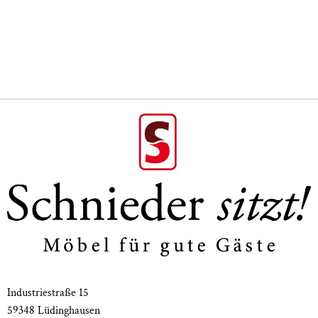
Designer: Detlef Fischer
Ausführung Untergestell Dreibein:
Stollengestell Buche oder Eiche massiv,
Rund-Stollen konisch zulaufend
Tischplattenausführung:
Multiplex mit HPL beschichtet 27 mm
Ahorn, Esche, Braunkern, Buche massiv 35 mm
Eiche massiv 27 mm
Maße 30039:
Mittlere Tischhöhe 50 cm,
Tischplatte Länge 115-120 cm
Industriestraße 15
59348 Lüdinghausen