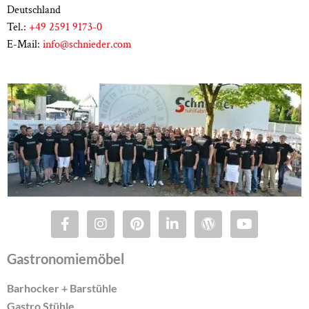
Weitere Lounge Tische und Bestelltische finden Sie in
Deutschland
unserer
Übersicht Gastro Tische
Tel.:
+49 2591 9173-0
E-Mail:
info@schnieder.com
Gastronomiemöbel
Barhocker + Barstühle
Gastro Stühle