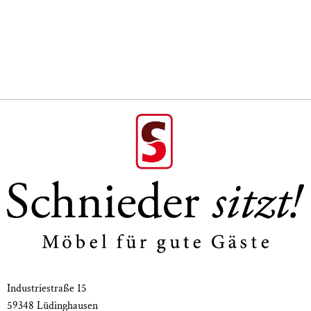
Maße: Länge 100 – 140, Breite 60 – 80, Höhe 110 oder 95
(Angaben in cm)
Industriestraße 15
59348 Lüdinghausen