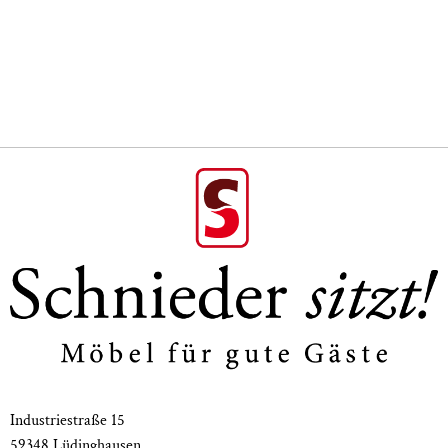
Ausführung Stapelstuhl Valentin:
Gestell: Buche oder Eiche massiv
Sitz und Rücken: Gepolstert, Polstersitz mit
Wellenfederung
Maße:
Gesamthöhe 90 cm
Sitzhöhe 47 cm
Gesamtbreite 50 cm
Sitzbreite 50 cm
Gesamttiefe 57 cm
Sitztiefe 42 cm
Industriestraße 15
59348 Lüdinghausen