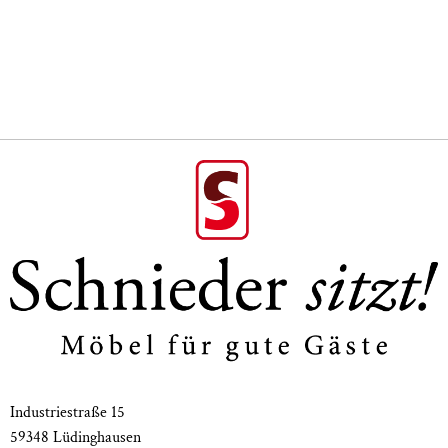
Banksockel Eiche oder Buche furniert
Metallgestell Eisen gepulvert oder Edelstahl 3 x 3 cm, Länge
je Elemente max. 2 m
Polsterung: Kaltschaum
Maße: Gesamthöhe 77 cm
Sitzhöhe 47 cm
Gesamttiefe 71 cm
Sitztiefe 46 cm
Weitere Polsterbänke finden Sie
hier
Industriestraße 15
59348 Lüdinghausen