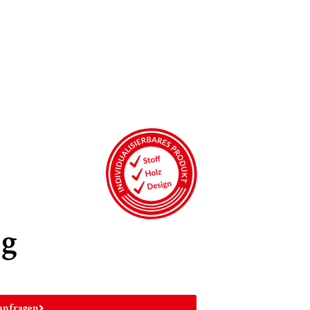
ng
anfragen