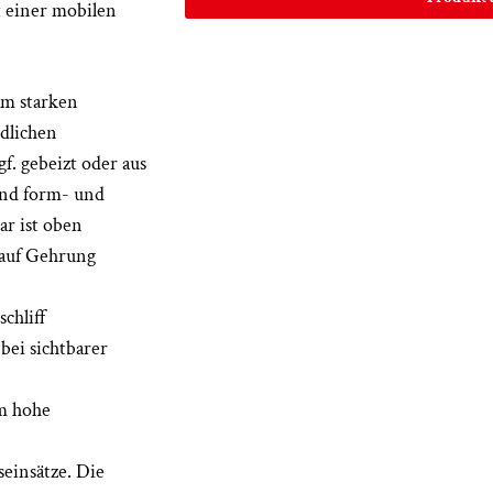
t einer mobilen
mm starken
edlichen
f. gebeizt oder aus
und form- und
ar ist oben
 auf Gehrung
chliff
bei sichtbarer
mm hohe
einsätze. Die