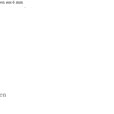
hen aus 6 mm
en sind umlaufend
bere Längsnut
ehalten. Die
en