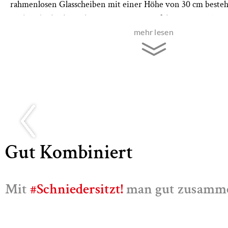
rahmenlosen Glasscheiben mit einer Höhe von 30 cm beste
Verbundsicherheitsglas in satinierter Ausführung. Die Kant
leicht gefast und poliert. Die Glasscheiben werden in die o
mehr lesen
eingeführt und im Innenkorpus mit Hilfe von Holzspangen g
Anzahl der Scheiben pro Raumteiler ist frei wählbar.
Gut Kombiniert
Mit
#Schniedersitzt!
man gut zusamm