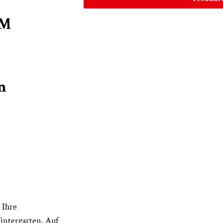
CM
n
 Ihre
intergarten. Auf