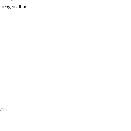
schgestell in
funktionale Lösung.
er passende
auswahl
r verschiedenen
informen bei
tlich, sodass Sie
können. Diese
nach Ihren
en
itig und