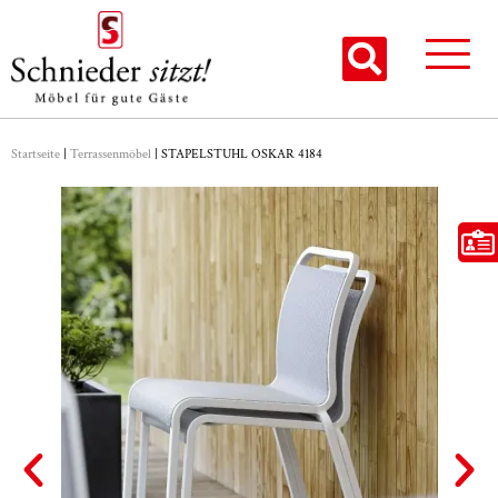
Startseite
|
Terrassenmöbel
|
STAPELSTUHL OSKAR 4184