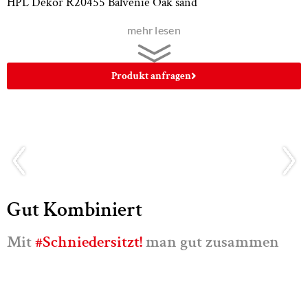
HPL Dekor R20455 Balvenie Oak sand
Oberfläche NW
mehr lesen
Bitte beachten Sie, dass nur die Originalmuster farbverbindlich
Produkt anfragen
sind!
Weitere HPL Platten in unterschiedlichen Dekoren finden
Sie in unserer
Übersicht HPL für Gastro Möbel
Gut Kombiniert
Mit
#Schniedersitzt!
man gut zusammen