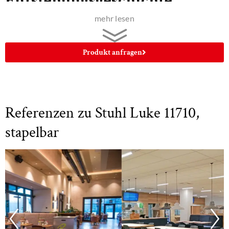
Entstehungsgeschichte
mehr lesen
Der Stuhl Luke ist in Zusammenarbeit zwischen der
Stuhlfabrik Schnieder und
VOSDING Industrial Design
Produkt anfragen
entstanden. Dabei spielten die technischen Möglichkeiten
der Produktion in Lüdinghausen, sowie moderne
Gestaltung eine Rolle. Hinzu kam eine Lücke im
Produktportfolio, dem ein leichter, zeitgenössischer
Referenzen zu Stuhl Luke 11710,
Stapelstuhl hinzugefügt werden sollte. Holz zu biegen ist
stapelbar
eine faszinierende Bearbeitungsmethode. Es lassen sich
komplexe Teile aus einem Stück Holz herstellen und dabei
fällt kaum Verschnitt an. Die Vorgabe der Stapelbarkeit und
der Verwendung der Holzbiegetechnik gepaart mit dem
Ehrgeiz, möglichst wenig Material und wenige
Komponenten zu verbauen, führten schnell zur Zielsetzung,
klassische Stühle mit Biegezarge neu zu interpretieren: Eine