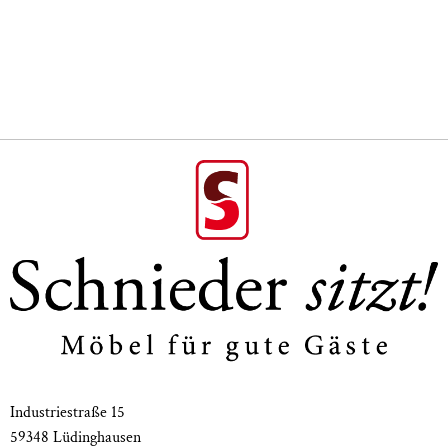
Gestell: Buche massiv
Sitz: Polstersitz
Rücken: Formsperrholz furniert
Maße Stapelstuhl Luke:
Gesamthöhe 82 cm
Sitzhöhe 47 cm
Gesamtbreite 49 cm
Sitzbreite 41 cm
Gesamttiefe 53 cm
Sitztiefe 42 cm
Designer: Peter Otto Vosding
Industriestraße 15
59348 Lüdinghausen