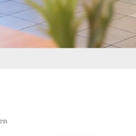
, komfortable und
 Cafés oder anderen
 dem gepolsterten
ist der Polsterstuhl
ngucker. Der Stuhl
ie nachhaltige
mal, das den
i Braune Café-Einrichtung
onomieeinrichtung
en