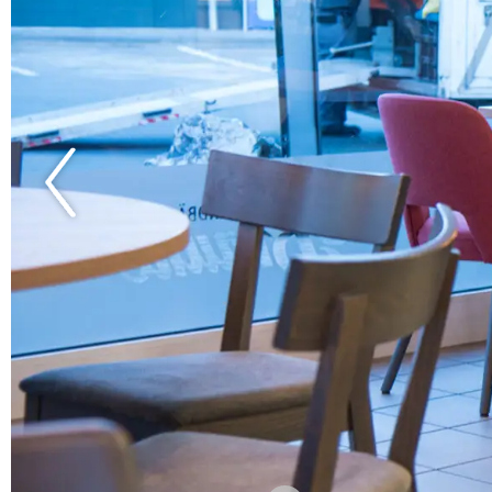
verschiedenen Materialien und Farben erhältlich, um den in
Geschmack und das Design des Cafés oder Restaurants zu er
Sitzvergnügen für die Gäste wird durch die ergonomische 
Stuhls und die hochwertige Polsterung gewährleistet.
Stuhlfabrik Schnieder 
für nachhaltige Qualit
Die Stuhlfabrik Schnieder steht für Qualität und Nachhaltig
Polsterstuhl Kira erhalten Sie einen Stuhl, der nicht nur op
ist. Der Stuhl Kira wir aus hochwertigen Materialien gefert
Langlebigkeit zu gewährleiten. Dies macht den Polsterstuhl 
nachhaltigen Wahl für die Gastronomieeinrichtung.