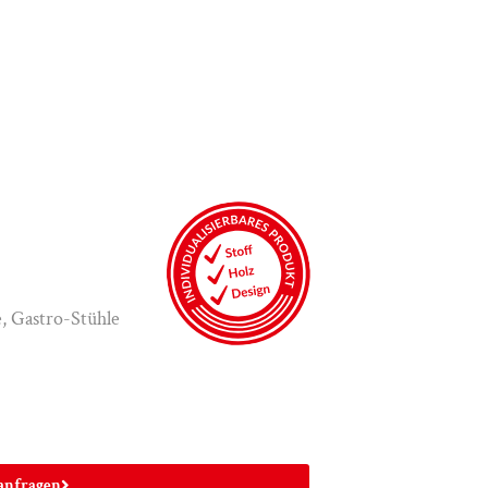
e
,
Gastro-Stühle
anfragen