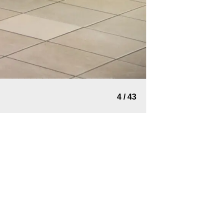
5
/
43