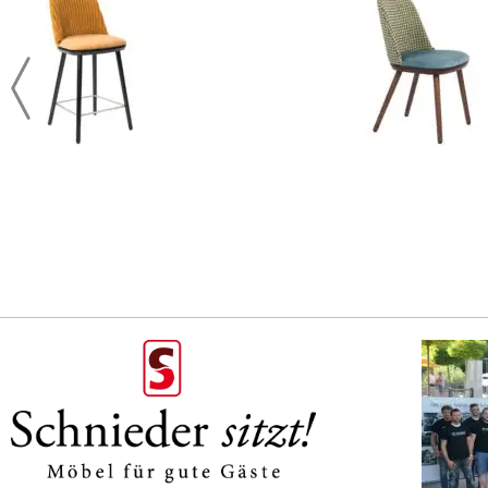
Maße:
Gesamthöhe 83 cm
Sitzhöhe 47 cm
Gesamtbreite 51 cm
Sitzbreite 48 cm
Gesamttiefe 55 cm
Sitztiefe 43 cm
Faltenwurf ist in den Rundungen materialbedingt möglich.
Weitere Polsterstühle finden Sie in unsere Übersicht Stühle