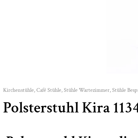
Kirchenstühle
,
Café Stühle
,
Stühle Wartezimmer
,
Stühle Bes
Polsterstuhl Kira 113