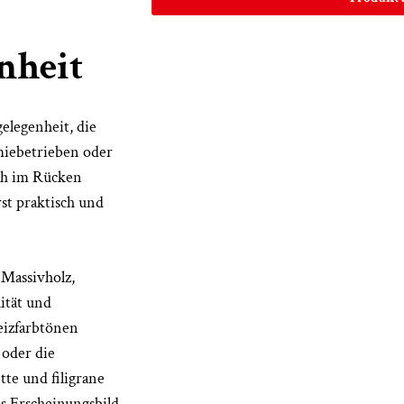
nheit
gelegenheit, die
miebetrieben oder
och im Rücken
st praktisch und
 Massivholz,
lität und
Beizfarbtönen
 oder die
tte und filigrane
es Erscheinungsbild,