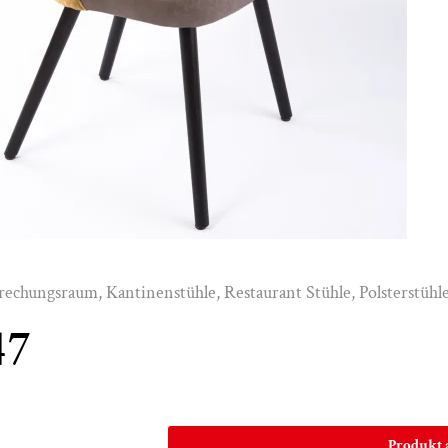
prechungsraum
,
Kantinenstühle
,
Restaurant Stühle
,
Polsterstühl
47
Produkt 