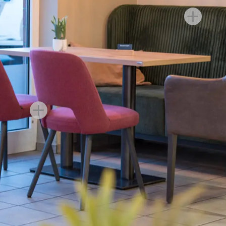
dividuellen
gänzen. Das
Formgebung des
steht
ät
keit. Mit dem
tisch ansprechend
igt um eine hohe
Kira zu einer