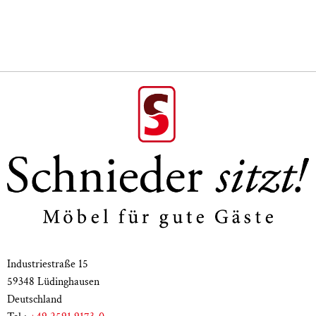
Wahlweise Buche oder Eiche
Material Untergestell
massiv
Polsterung
Vollpolsterung (Sitz & Rücken)
Gesamthöhe
80 cm
Sitzhöhe
48 cm
Gesamtbreite /
62 cm / 44 cm
Sitztiefe
Armlehnenhöhe
68 cm
Häufige Fragen zur Ausstattung mit
Schniedersitzt Möbeln
Industriestraße 15
In welchen Bereichen lässt sich der Sessel
59348 Lüdinghausen
Luisa am besten einsetzen?
Deutschland