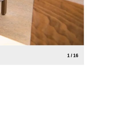
2
/
16