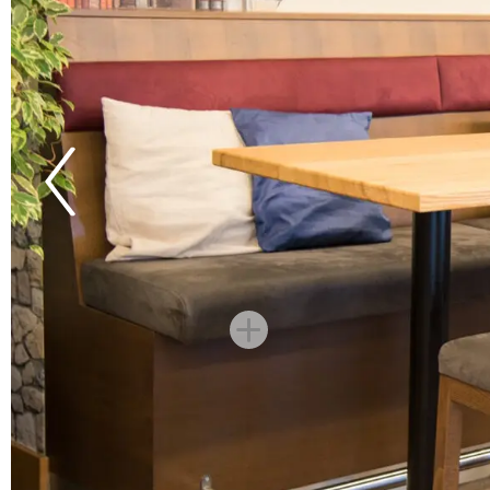
Maße 10170:
Gesamthöhe 80 cm
Sitzhöhe 80 cm
Gesamtbreite 35 cm
Sitzbreite 35 cm
Gesamttiefe 35 cm
Sitztiefe 35 cm
Maße 10170-A:
Gesamthöhe 65 cm
Sitzhöhe 65 cm
Gesamtbreite 35 cm
Sitzbreite 35 cm
Gesamttiefe 35 cm
Sitztiefe 35 cm